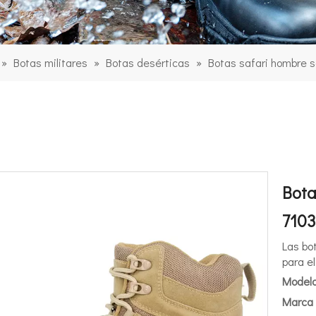
»
Botas militares
»
Botas desérticas
»
Botas safari hombre s
Bota
710
Las bo
para el
Modelo
Marca 