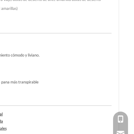
 amarillas)
miento cómodo y liviano.
e pana más transpirable
al
+86 151
da
ales
ssy011@mi