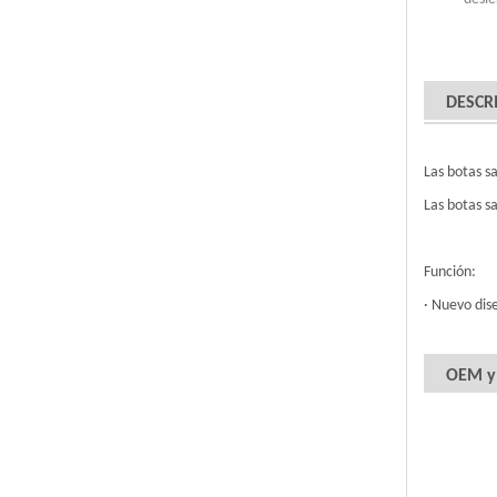
DESCR
Las botas s
Las botas s
Función:
· Nuevo dis
OEM 