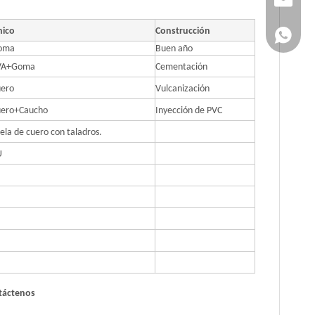
nico
Construcción
+86 151
oma
Buen año
VA+Goma
Cementación
uero
Vulcanización
uero+Caucho
Inyección de PVC
ela de cuero con taladros.
U
ntáctenos