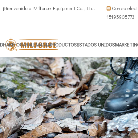
¡Bienvenido a Milforce Equipment Co., Ltd!
Correo elect

15195905773
DHABI
HOGAR
ALEMANIA
PRODUCTOS
ESTADOS UNIDOS
MARKETIN