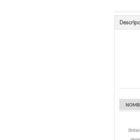
Descripc
NOMBR
(Botas
desie