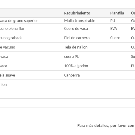
Recubrimiento
Plantilla
Ú
vaca de grano superior
Malla transpirable
PU
G
cuno plena flor
Cuero de vaca
EVA
E
acuno grabada
Piel de carnero
Cuero
C
aje vacuno
Tela de nailon
C
 vaca
cuero PU
Su
vaca
100% algodón
P
veja suave
Canberra
ilon
Para más detalles, por favor co