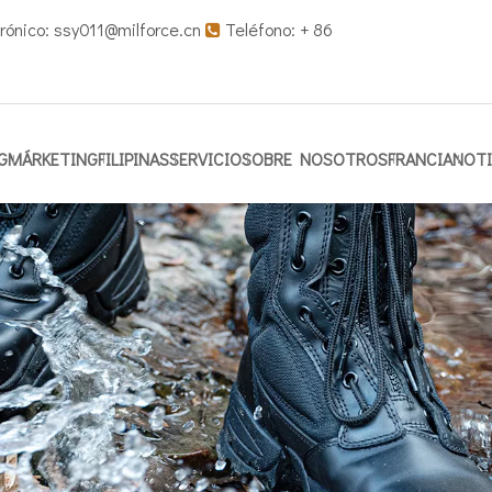
rónico:
ssy011@milforce.cn
Teléfono: + 86

G
MÁRKETING
FILIPINAS
SERVICIO
SOBRE NOSOTROS
FRANCIA
NOTI