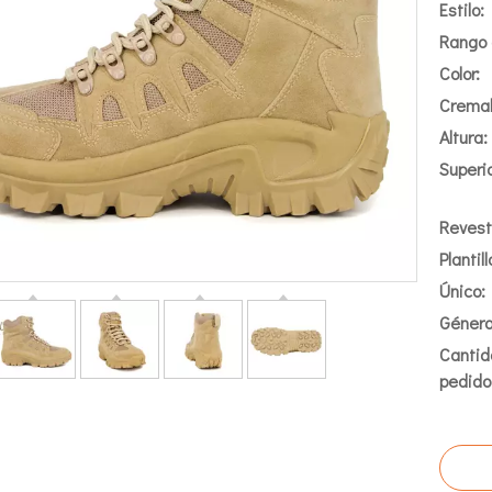
Estilo:
Rango 
Color:
Cremal
Altura:
Superio
Revest
Plantill
Único:
Género
Cantid
pedido