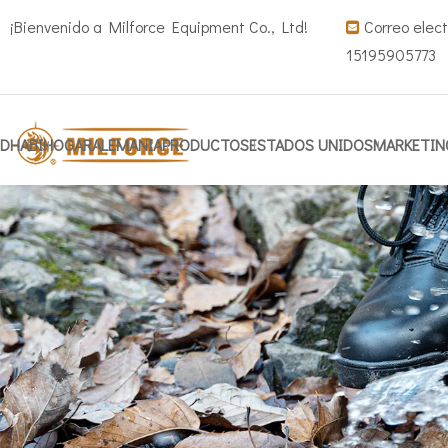
¡Bienvenido a Milforce Equipment Co., Ltd!
Correo elect

15195905773
DHABI
HOGAR
ALEMANIA
PRODUCTOS
ESTADOS UNIDOS
MARKETIN