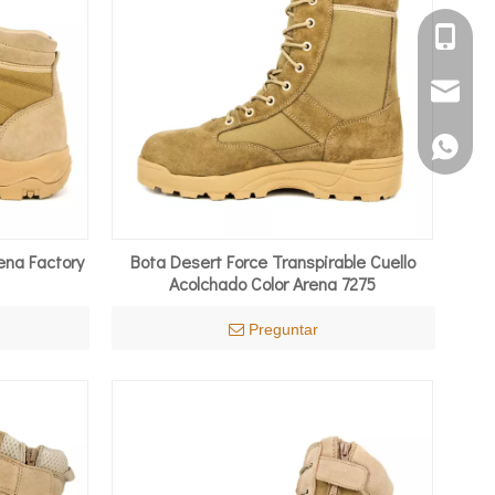
+86 151
ssy011@mi
+86 151
rena Factory
Bota Desert Force Transpirable Cuello
Acolchado Color Arena 7275
Preguntar