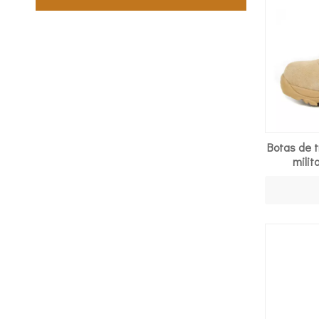
Botas de 
milit
imperme