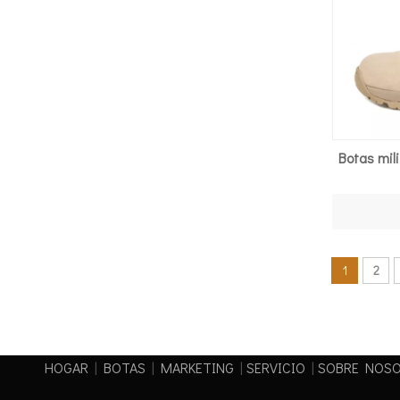
Botas mili
1
2
HOGAR
|
BOTAS
|
MARKETING
|
SERVICIO
|
SOBRE NOS