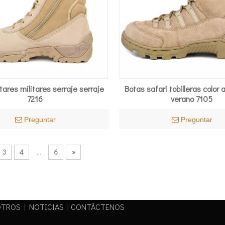
tares militares serraje serraje
Botas safari tobilleras color
7216
verano 7105
Preguntar
Preguntar
3
4
...
6
»
OTROS
|
NOTICIAS
|
CONTÁCTENOS