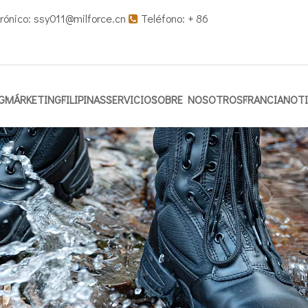
rónico:
ssy011@milforce.cn
Teléfono: + 86

G
MÁRKETING
FILIPINAS
SERVICIO
SOBRE NOSOTROS
FRANCIA
NOTI