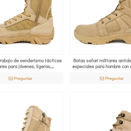
trabajo de senderismo tácticas
Botas safari militares antid
ares para jóvenes, ligeras,
especiales para hombre con 
ables, botas de combate del
7279
desierto
Preguntar
Preguntar