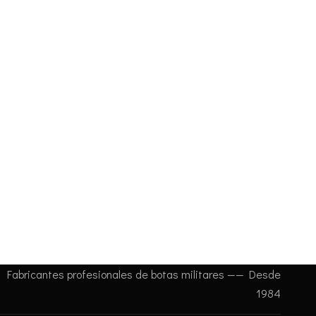
Fabricantes profesionales de botas militares —— Desde
1984