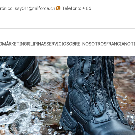
rónico:
ssy011@milforce.cn
Teléfono: + 86

G
MÁRKETING
FILIPINAS
SERVICIO
SOBRE NOSOTROS
FRANCIA
NOTI