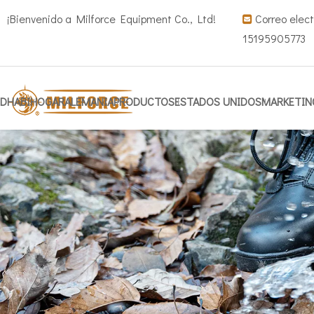
¡Bienvenido a Milforce Equipment Co., Ltd!
Correo elect

15195905773
DHABI
HOGAR
ALEMANIA
PRODUCTOS
ESTADOS UNIDOS
MARKETIN