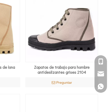
+86 151
s de lona
Zapatos de trabajo para hombre
antideslizantes grises 2104
ssy011@mi
Preguntar
+86 151