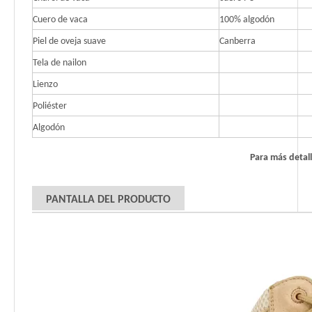
Cuero de vaca
100% algodón
Piel de oveja suave
Canberra
Tela de nailon
Lienzo
Poliéster
Algodón
Para más detal
PANTALLA DEL PRODUCTO