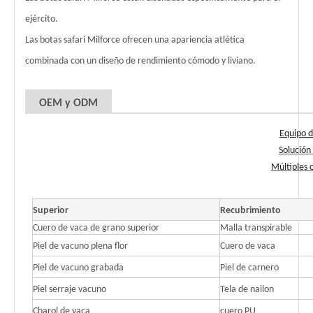
ejército.
Las botas safari Milforce ofrecen una apariencia atlética
combinada con un diseño de rendimiento cómodo y liviano.
OEM y ODM
Equipo d
Solución
Múltiples 
Superior
Recubrimiento
Cuero de vaca de grano superior
Malla transpirable
Piel de vacuno plena flor
Cuero de vaca
Piel de vacuno grabada
Piel de carnero
Piel serraje vacuno
Tela de nailon
Charol de vaca
cuero PU