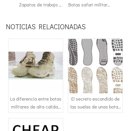
Zapatos de trabajo militares de tobillo caqui con punta compuesta impermeable 7114
Botas safari militares de tobillo verde Malasia 7113
Arabia Saudita Australia botas militares de desierto impermeables con sistema BOA para senderismo 7288
NOTICIAS RELACIONADAS
La diferencia entre botas
El secreto escondido de
militares de alta calidad
las suelas de unas botas
y botas militares de
militares
inferior calidad.