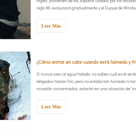
inglés, provienen de los zapatos usados ​​por los escoce
siglo XX, evolucionó gradualmente y el Duque de Winds
Leer Más
¿Cómo entrar en calor cuando está húmedo y frí
Si nunca caes al agua helada, no sabes cuál es el verdad
delgados hacían frío, pero no estaba tan húmedo ni tan f
no están concentrados, estarán en una situación de 'mu
Leer Más