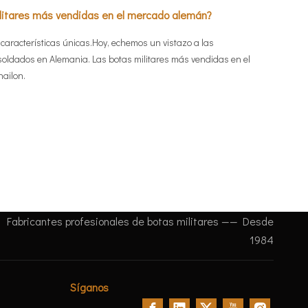
militares más vendidas en el mercado alemán?
 características únicas.Hoy, echemos un vistazo a las
os soldados en Alemania. Las botas militares más vendidas en el
nailon.
Fabricantes profesionales de botas militares —— Desde
1984
Síganos