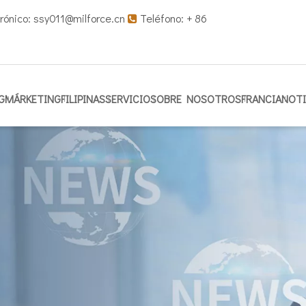
rónico:
ssy011@milforce.cn
Teléfono: + 86

G
MÁRKETING
FILIPINAS
SERVICIO
SOBRE NOSOTROS
FRANCIA
NOTI