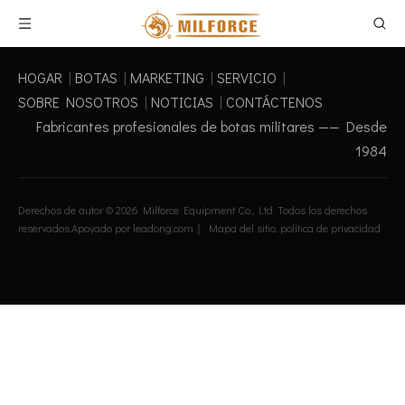
HOGAR
|
BOTAS
|
MARKETING
|
SERVICIO
|
SOBRE NOSOTROS
|
NOTICIAS
|
CONTÁCTENOS
Fabricantes profesionales de botas militares —— Desde
1984
Derechos de autor ©
2026
Milforce Equipment Co., Ltd. Todos los derechos
reservados.Apoyado por
leadong.com
｜
Mapa del sitio
.
política de privacidad