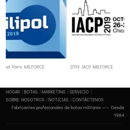
lipol París MILFORCE
2019 IACP MILFORCE
HOGAR
|
BOTAS
|
MARKETING
|
SERVICIO
|
SOBRE NOSOTROS
|
NOTICIAS
|
CONTÁCTENOS
Fabricantes profesionales de botas militares —— Desde
1984