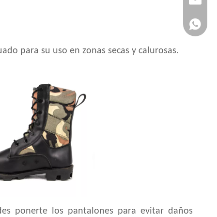
+86 151
ado para su uso en zonas secas y calurosas.
des ponerte los pantalones para evitar daños