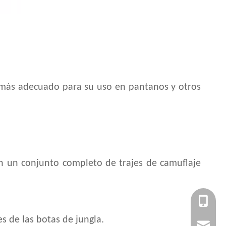
s más adecuado para su uso en pantanos y otros
on un conjunto completo de trajes de camuflaje
+86 151
s de las botas de jungla.
ssy011@mi