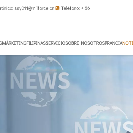
rónico:
ssy011@milforce.cn
Teléfono: + 86

G
MÁRKETING
FILIPINAS
SERVICIO
SOBRE NOSOTROS
FRANCIA
NOTI