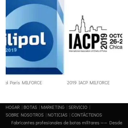
ipol París MILFORCE
2019 IACP MILFORCE
HOGAR
|
BOTAS
|
MARKETING
|
SERVICIO
|
SOBRE NOSOTROS
|
NOTICIAS
|
CONTÁCTENOS
Fabricantes profesionales de botas militares —— Desde