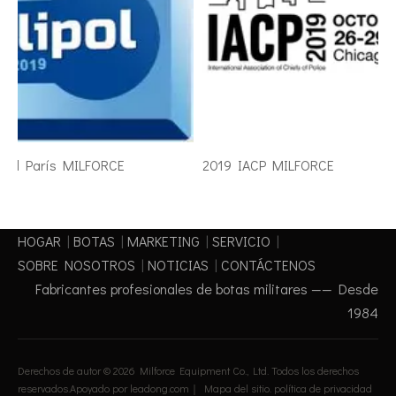
ipol París MILFORCE
2019 IACP MILFORCE
HOGAR
|
BOTAS
|
MARKETING
|
SERVICIO
|
SOBRE NOSOTROS
|
NOTICIAS
|
CONTÁCTENOS
Fabricantes profesionales de botas militares —— Desde
1984
Derechos de autor ©
2026
Milforce Equipment Co., Ltd. Todos los derechos
reservados.Apoyado por
leadong.com
｜
Mapa del sitio
.
política de privacidad