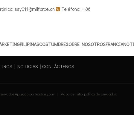
rónico:
ssy011@milforce.cn
Teléfono: + 86

ÁRKETING
FILIPINAS
COSTUMBRE
SOBRE NOSOTROS
FRANCIA
NOTI
OTROS
|
NOTICIAS
|
CONTÁCTENOS
reservados.Apoyado por
leadong.com
｜
Mapa del sitio
.
política de privacidad