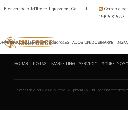
¡Bienvenido a Milforce Equipment Co., Ltd!
Correo elect

15195905773
DHABI
HOGAR
ALEMANIA
Productos
ESTADOS UNIDOS
MARKETING
M
HOGAR
|
BOTAS
|
MARKETING
|
SERVICIO
|
SOBRE NOS
Derechos de autor ©
2026
Milforce Equipment Co., Ltd. Todos los derechos 