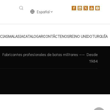
Español
CIAS
MALASIA
CATALOGAR
CONTÁCTENOS
REINO UNIDO
TURQUÍA
Fabricantes profesionales de botas militares —— Desde
1984