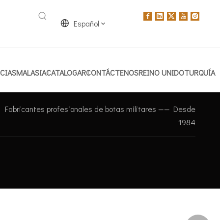
Español
CIAS
MALASIA
CATALOGAR
CONTÁCTENOS
REINO UNIDO
TURQUÍA
Fabricantes profesionales de botas militares —— Desde
1984