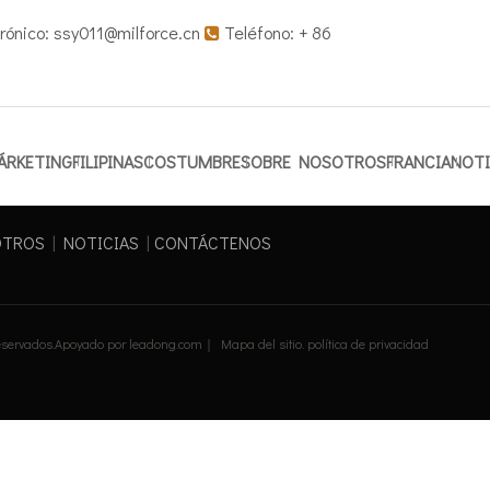
rónico:
ssy011@milforce.cn
Teléfono: + 86

ÁRKETING
FILIPINAS
COSTUMBRE
SOBRE NOSOTROS
FRANCIA
NOTI
OTROS
|
NOTICIAS
|
CONTÁCTENOS
reservados.Apoyado por
leadong.com
｜
Mapa del sitio
.
política de privacidad