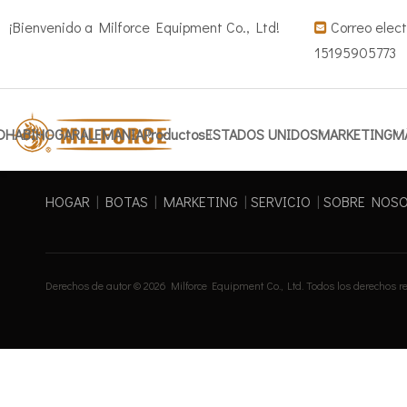
¡Bienvenido a Milforce Equipment Co., Ltd!
Correo elect

15195905773
DHABI
HOGAR
ALEMANIA
Productos
ESTADOS UNIDOS
MARKETING
M
HOGAR
|
BOTAS
|
MARKETING
|
SERVICIO
|
SOBRE NOS
Derechos de autor ©
2026
Milforce Equipment Co., Ltd. Todos los derechos 