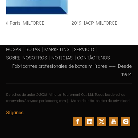
ipol París MILFORCE
2019 IACP MILFORCE
HOGAR
|
BOTAS
|
MARKETING
|
SERVICIO
|
SOBRE NOSOTROS
|
NOTICIAS
|
CONTÁCTENOS
Fabricantes profesionales de botas militares —— Desde
1984
Derechos de autor ©
2026
Milforce Equipment Co., Ltd. Todos los derechos
reservados.Apoyado por
leadong.com
｜
Mapa del sitio
.
política de privacidad
Síganos