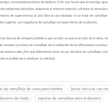
 enemigo, recomendamos botas de desierto 7239, que hacen que el enemigo ignor
les peligrosas.Necesitan adaptarse al entorno especial y afrontar la situaci
iento de supervivencia al aire libre.Su uso estándar es un traje de camuflaje 
nailon superior con rasgaduras de camuflaje con buen efecto de ocultación.
e las fuerzas de campaña.Debido a que su color se acerca al color de la selva, 
 de combate.Las botas de camuflaje son la adulación de los aficionados.Las bota
ón de nuestros pies.¿Por qué deberíamos tener un par de botas de camuflaje y có
 lo posible para satisfacer su solicitud.
as de camuflaje de camo para hombre
botas tácticas con cr
desierto de moda
zapatos de camuflaje para el desierto