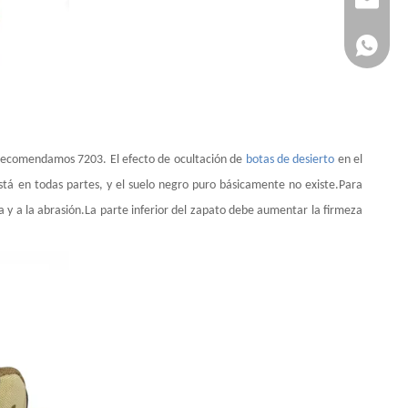
+86 151
ies.Recomendamos 7203. El efecto de ocultación de
botas de desierto
en el
 está en todas partes, y el suelo negro puro básicamente no existe.Para
 y a la abrasión.La parte inferior del zapato debe aumentar la firmeza