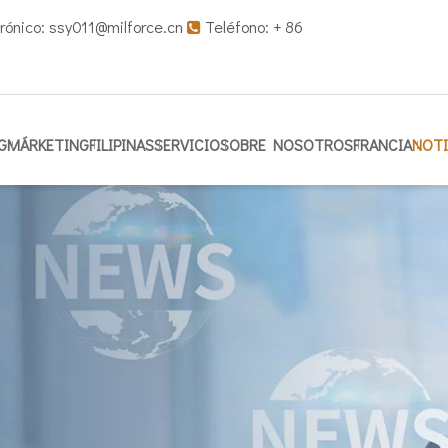
rónico:
ssy011@milforce.cn
Teléfono: + 86

G
MÁRKETING
FILIPINAS
SERVICIO
SOBRE NOSOTROS
FRANCIA
NOTI