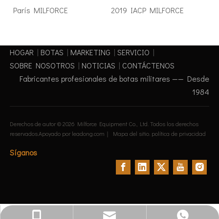
ol París MILFORCE
2019 IACP MILFORCE
HOGAR
|
BOTAS
|
MARKETING
|
SERVICIO
|
SOBRE NOSOTROS
|
NOTICIAS
|
CONTÁCTENOS
Fabricantes profesionales de botas militares —— Desde
1984
Derechos de autor ©
2026
Milforce Equipment Co., Ltd. Todos los derechos
reservados.Apoyado por
leadong.com
｜
Mapa del sitio
.
política de privacidad
Síganos
ssy011@milforce.cn
+86 15195905773
+86 15195905773